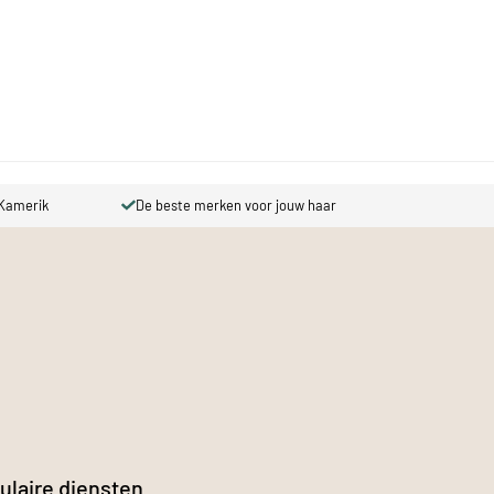
Kamerik
De beste merken voor jouw haar
Prijs
ulaire diensten