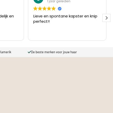
1 jaar geleden
elijk en
Lieve en spontane kapster en knip
perfect!!
 Kamerik
De beste merken voor jouw haar
Prij