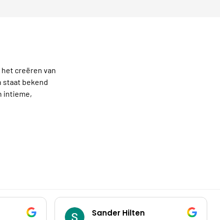
 het creëren van
en staat bekend
n intieme,
Sander Hilten