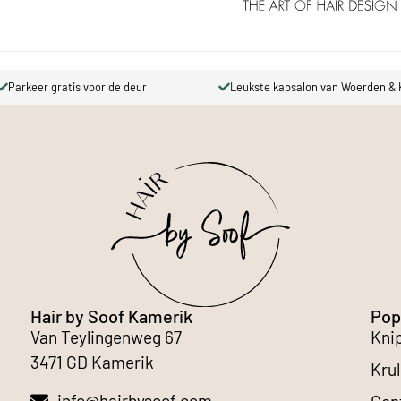
keer gratis voor de deur
Leukste kapsalon van Woerden & Kame
Hair by Soof Kamerik
Pop
Van Teylingenweg 67
Kni
3471 GD Kamerik
Krul
info@hairbysoof.com