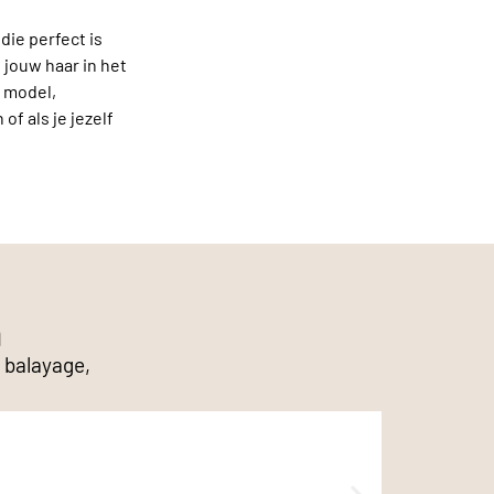
ie perfect is
jouw haar in het
n model,
f als je jezelf
n
r balayage,
Knippen