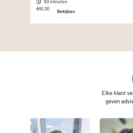
50 minuten
€61,30
Bekijken
Elke klant v
geven advie