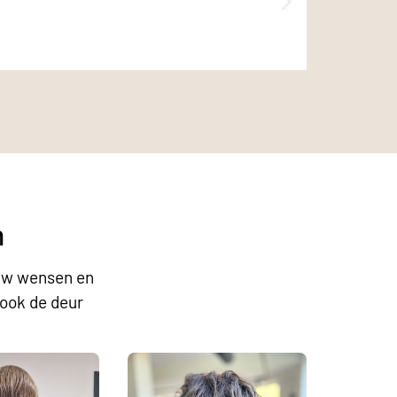
65 minu
€51,70
B
n
ouw wensen en
look de deur