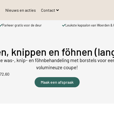
s
Nieuws en acties
Contact
r gratis voor de deur
Leukste kapsalon van Woerden & Kamerik
, knippen en föhnen (lan
xe was-, knip- en föhnbehandeling met borstels voor ee
volumineuze coupe!
72,60
Maak een afspraak